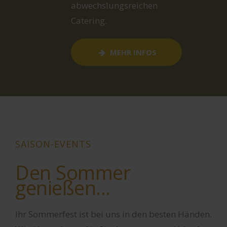
INFOS
SAISON-EVENTS
Den Sommer
genießen...
Ihr Sommerfest ist bei uns in den besten Händen.
Wir übernehmen für Sie den gesamten Ablauf,
von der Idee bis zur Endreinigung. Dabei setzen
Sie auf unsere langjährige Erfahrung,
einen umfangreichen Fundus von Equipment,