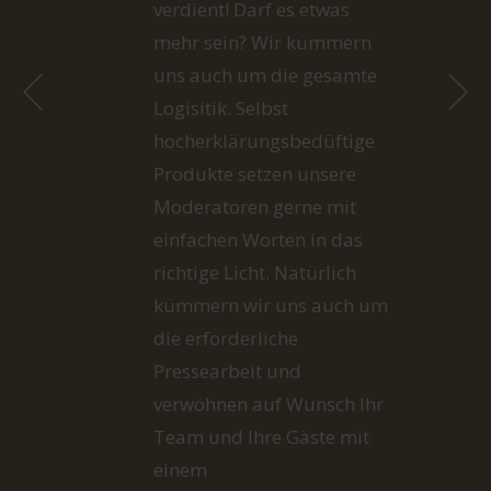
Ziele unserer Kunden sind.
Wir sind daran interessiert,
dass unsere Auftraggeber
ihre individuellen Event-
Ziele zu ihrer vollsten
Zufriedenheit erreichen.
Jeder unserer (erkennbar
gekleideten) Mitarbeiter ist
immer eine unterstützende
Servicekraft, auch über
seinen eigentlichen
Aufgabenbereich hinaus.
MEHR