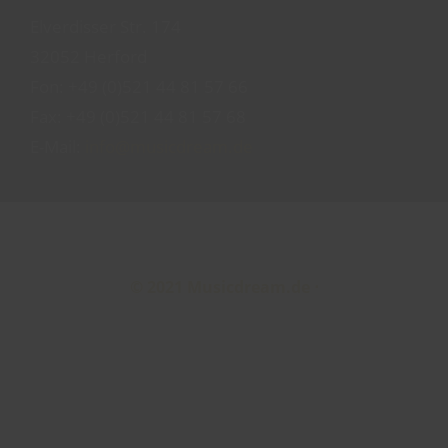
Elverdisser Str. 174
32052 Herford
Fon:
+49 (0)521 44 81 57 66
Fax: +49 (0)521 44 81 57 68
E-Mail:
info@musicdream.de
© 2021 Musicdream.de
⋅