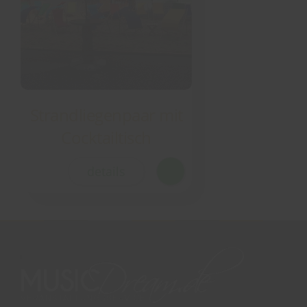
Strandliegenpaar mit
Cocktailtisch
details