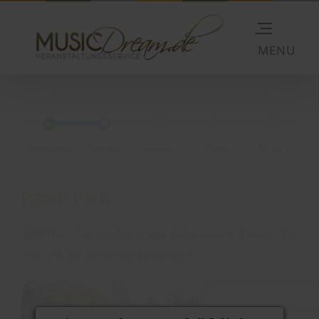
Kategorien
Produkte
Auswahl
Anfragen
Fertig
Beach-Party
Sommer, Sonne, Sand und Gute Laune. Feiern Sie
mit uns die schönste Jahreszeit.