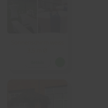
Sonnenschirm weiss
3,5 m Ø
details