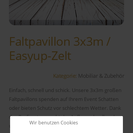
Faltpavillon 3x3m /
Easyup-Zelt
Kategorie:
Mobiliar & Zubehör
Einfach, schnell und schick. Unsere 3x3m großen
Faltpavillons spenden auf Ihrem Event Schatten
oder bieten Schutz vor schlechtem Wetter. Dank
des Profisystems geht der Aufbau schnell und
Wir benutzen Cookies
unkompliziert von der Hand und auch nach dem