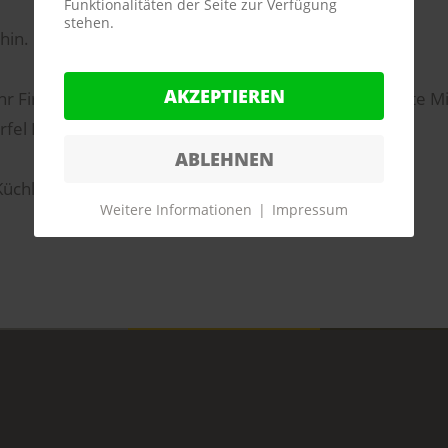
Funktionalitäten der Seite zur Verfügung
stehen.
hin.
AKZEPTIEREN
, Ihr Firmenjubiläum oder Ihren Messestand angefertigte M
fel Ihr Firmenlogo aus Esspapier platziert.
ABLEHNEN
Küchlein mit Aufdruck.
Weitere Informationen
|
Impressum