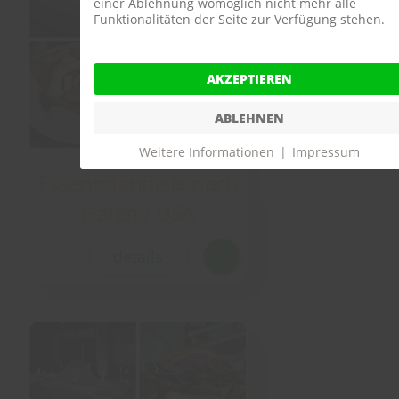
einer Ablehnung womöglich nicht mehr alle
Funktionalitäten der Seite zur Verfügung stehen.
AKZEPTIEREN
ABLEHNEN
Weitere Informationen
|
Impressum
Essensstände je nach
Hafen / USA
details