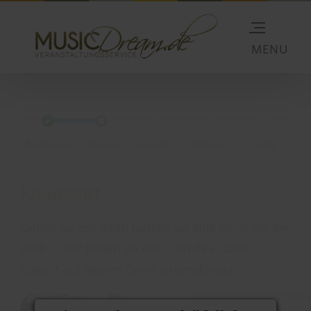
Kategorien
Produkte
Auswahl
Anfragen
Fertig
Kreuzfahrt
Gehen Sie mit Ihren Gästen auf eine Reise um die
Welt... Hier finden sie Alles, um Ihre Gäste
stilecht auf diesem Event zu empfangen...