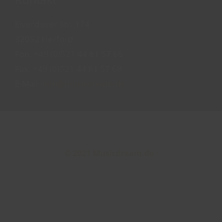
Elverdisser Str. 174
32052 Herford
Fon:
+49 (0)521 44 81 57 66
Fax: +49 (0)521 44 81 57 68
E-Mail:
info@musicdream.de
© 2021 Musicdream.de
⋅