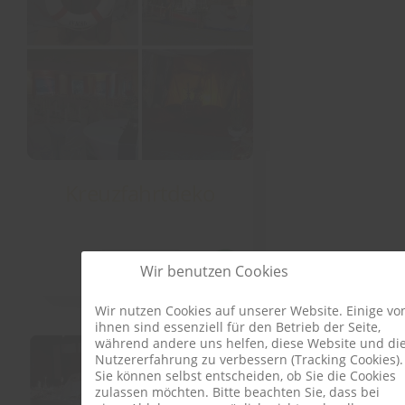
Kreuzfahrtdeko
details
Wir benutzen Cookies
Wir nutzen Cookies auf unserer Website. Einige vo
ihnen sind essenziell für den Betrieb der Seite,
während andere uns helfen, diese Website und di
Nutzererfahrung zu verbessern (Tracking Cookies).
Sie können selbst entscheiden, ob Sie die Cookies
zulassen möchten. Bitte beachten Sie, dass bei