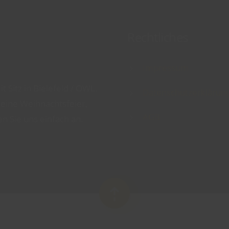
Rechtliches
Impressum
t Sitz in Bielefeld / OWL.
Datenschutzerklärun
 eine Weihnachtsfeier,
AGB
 Sie uns einfach an.