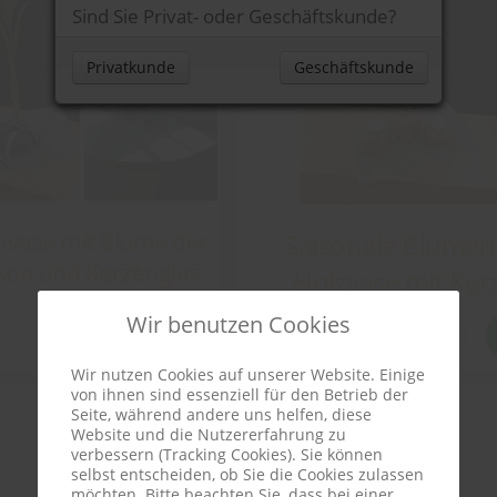
Sind Sie Privat- oder Geschäftskunde?
nvase mit Blume der
Saisonale Blumen
son und Kerzenglas
Holzvase mit Ker
Wir benutzen Cookies
details
details
Wir nutzen Cookies auf unserer Website. Einige
von ihnen sind essenziell für den Betrieb der
Seite, während andere uns helfen, diese
Website und die Nutzererfahrung zu
verbessern (Tracking Cookies). Sie können
selbst entscheiden, ob Sie die Cookies zulassen
möchten. Bitte beachten Sie, dass bei einer