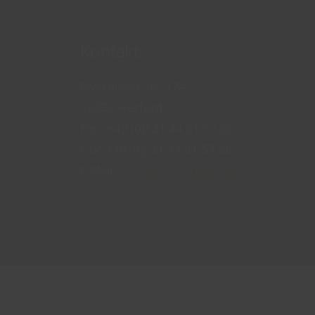
Kontakt
Elverdisser Str. 174
32052 Herford
g
Fon:
+49 (0)521 44 81 57 66
Fax: +49 (0)521 44 81 57 68
E-Mail:
info@musicdream.de