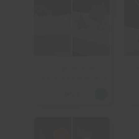
Topfpflanze der
Stei
Sai
Saison mit Kerzenglas
details